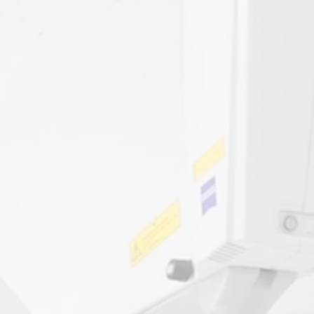
スタッフ募集 New!!
・歯科医師
・歯科衛生士
・歯科技工士
​
・歯科助手
詳細はクリック下さい