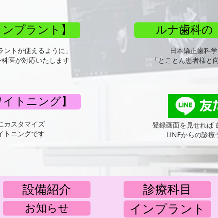
インプラント】
ルナ歯科の
ラントが使えるように」
​日本矯正歯科学
外科医
が対応いたします​
「とことん患者様と
ワイトニング】
にカスタマイズ
​登録画面を見せれば
ワイトニングです
LINEからの診
設備紹介
診療科目
お知らせ
インプラント