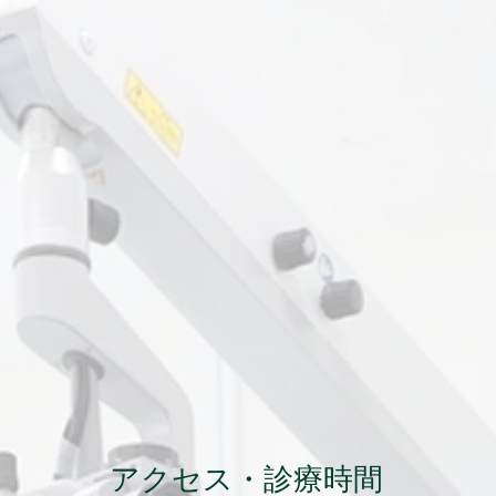
診療科目
一般歯科
/ 歯科
口腔外科
圏内
インプラント /
矯正歯科
富な女性
​
ホワイトニング / ヤニ取り / ステイン除去
対応
小児歯科
/
歯周病予防
院
口臭治療
/
マタニティ歯科
義歯（入れ歯）
/
審美歯科
アクセス・診療時間