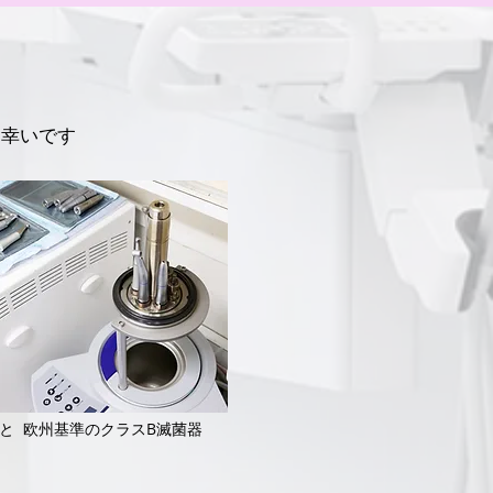
と幸いです
は こちら
と 欧州基準のクラスB滅菌器