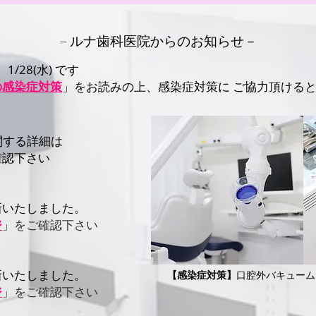
－
ルナ歯科医院からのお知らせ－
1/28(水) です
の感染症対策
」をお読みの上、感染症対策に ご協力頂ける
に関する詳細は
確認下さい
いたしました。​
訪問歯科 の方
ジ
」をご確認下さい
いたしました。​
【感染症対策】
口腔外バキューム
ジ
」をご確認下さい