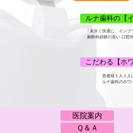
ルナ歯科の【
「末永く快適に、インプ
麻酔科経験の長い 口腔
こだわる【ホ
患者様１人１人
​ルナ歯科のホ
医院案内
Ｑ＆Ａ