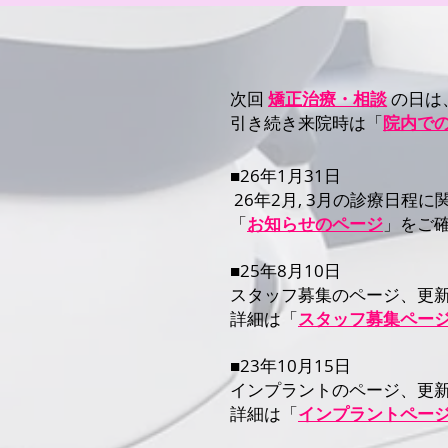
​次回
矯正治療・相談
の日は、
引き続き来院時は「
院内で
■26年1月31日
26年2月, 3月の診療日程
「
お知らせのページ
」をご
■25年8月10日
スタッフ募集のページ
、更新
詳細は「
スタッフ募集ペー
■23年10月15日
インプラントのページ
、更新
詳細は「
インプラントペー