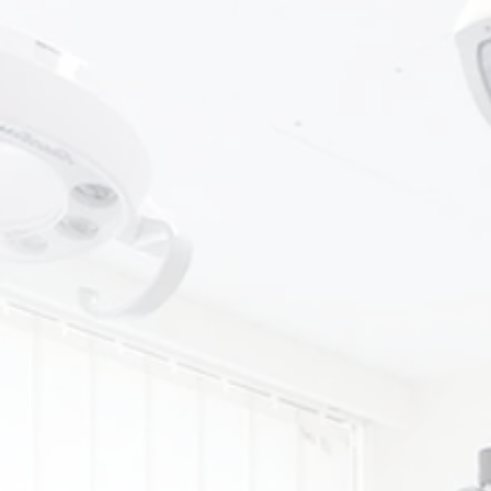
当院の
ポイント
☑ 南林間駅や鶴間駅から徒歩
☑ 歯科口腔外科分野の経験豊
の歯科医師が、幅広い診療に
☑ 土, 日も診療している歯科医