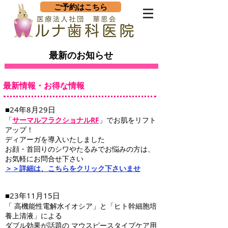
ご予約はこちら
最新のお知らせ
最新情報・お得な情報
■24年8月29日
「
サーマルフラクショナルRF
」でお肌をリフト
アップ！
ディアーガを導入いたしました
お顔・首回りのシワやたるみでお悩みの方は、
お気軽にお問合せ下さい
＞＞詳細は、こちらをクリック下さいませ
■23年11月15日
「 高機能性電解水イオシア」と「ヒト幹細胞培
養上清液」による
ダブル効果が話題の マウスピースタイプケア用