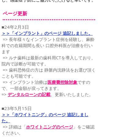
ページ更新
■24年2月3日
＞＞「インプラント」のページ 追記しました。
​ => 長年様々なインプラント症例を経験し、麻酔
科での在籍期間も長い 口腔外科医が治療を行い
ます
=> ルナ歯科は最新の歯科用CTを導入しており、
院内で診断が可能です。
=> 歯科恐怖症の方は 静脈内沈静法をお選び頂く
ことも可能です。
=> インプラント治療は
医療費控除対象
ですの
で、一部金額が戻ってきます。
=>
デンタルローンの記載
、更新いたしました。
■23年5月15日
＞＞「ホワイトニング」のページ 追記しまし
た。
​ => 詳細は「
ホワイトニングのページ
」をご確認
ください。