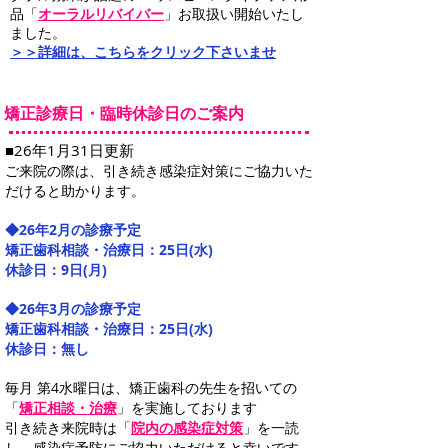
品「
オーラルリバイバー
」お取扱い開始いたし
ました。
＞＞詳細は、こちらをクリック下さいませ
​矯正診療日・臨時休診日のご案内
■26年1月31日​更新
ご来院の際は、引き続き感染症対策にご協力いた
だけると助かります。
◆26年2
月の診療予定
矯正歯科相談・治療日：25日(水)
休診日：9日(月)
◆26年3
月の診療予定
矯正歯科相談・治療日：25日(水)
休診日：無し
毎月 第4水曜日は、矯正歯科の先生を招いての
「
矯正相談・治療
」を実施しております
引き続き来院時は「
院内の感染症対策
」を一読
し、感染症予防にご協力いただけると幸いです。