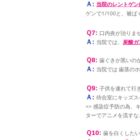
Ａ:
当院のレントゲン
ゲンで1/100と、被
Ｑ7:
口内炎が治りま
Ａ:
当院では、
炭酸ガ
Ｑ8:
歯ぐきが黒いの
Ａ:
当院では 歯茎の
Ｑ9:
子供を連れて行
Ａ:
待合室にキッズス
=> 感染症予防の為
ターでアニメを流すな
Ｑ10:
歯を白くした