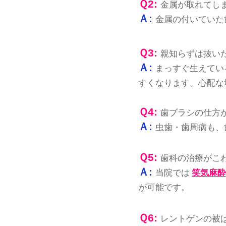
Ｑ2:
金属が取れてし
Ａ:
金属の付いていた
Ｑ3:
親知らずは抜い
Ａ:
まっすぐ生えてい
すくなります。心配な
Ｑ4:
歯ブラシの仕方
Ａ:
虫歯・歯周病も、
Ｑ5:
歯科の治療がこ
Ａ:
当院では
笑気麻酔
が可能です。
Ｑ6:
レントゲンの被