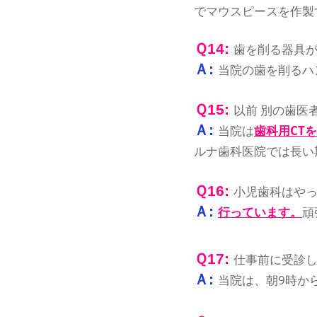
でマウスピースを作製
Ｑ14:
歯を削る器具
Ａ:
当院の歯を削るハ
Ｑ15:
以前 別の歯医
Ａ:
当院は
歯科用CT
ルナ歯科医院では長い
Ｑ16:
小児歯科はや
Ａ:
行っています。
頑
Ｑ17:
仕事前に受診し
Ａ:
当院は、朝9時か