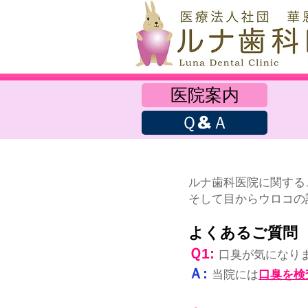
医院案内
Ｑ&Ａ
​ルナ歯科医院に関する
そして目からウロコの
よくあるご質問
Ｑ1
:
口臭が気になり
Ａ:
当院には
口臭を検