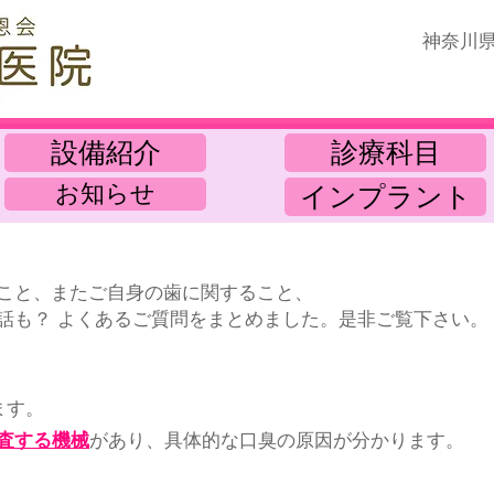
​神奈川
歯に関するQ＆A
設備紹介
診療科目
お知らせ
インプラント
こと、
またご自身の歯に関すること、
話も？
よくあるご質問をまとめました。是非ご覧下さい。
ます。
査する機械
があり、具体的な口臭の原因が分かります。