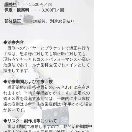
調整料
・・・5,500円／回
保定・観察料
・・・3,300円／回
部分矯正
・・・診断後、別途お見積り
◆治療内容
唇側へのワイヤーとブラケットで矯正を行う
手法は、患者様に対しても矯正医に対しても、
現時点でもっともコストパフォーマンスが高い
治療法であり、ルナ歯科医院でもメインとして
採用してます。
◆治療期間および治療回数
矯正治療の目標や最初のかみ合わせに左右さ
れますが、平均２年ほどかかります。固定式の
矯正装置を装着する期間は、一般的に小臼歯抜
歯の症例は２年、非抜歯症例は1年半かかる場合
が多いです。
◆リスク・副作用等について
歯は3週間で移動しますので、動的治療期間中
は基本的には月に１回程度で通院していただき