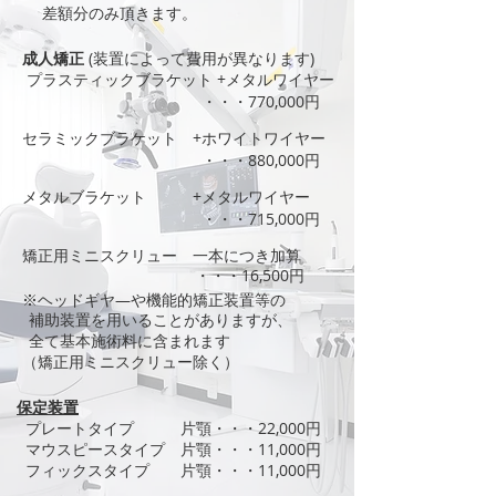
差額分のみ頂きます。
成人矯正
(装置によって費用が異なります)
プラスティックブラケット +メタルワイヤー
・・・770,000円
セラミックブラケット +ホワイトワイヤー
・・・880,000円
メタルブラケット +メタルワイヤー
・・・715,000円
矯正用ミニスクリュー 一本につき加算
・・・16,500円
※ヘッドギヤ―や機能的矯正装置等の
補助装置を用いることがありますが、
全て基本施術料に含まれます
（矯正用ミニスクリュー除く）
保定装置
プレートタイプ 片顎・・・22,000円
マウスピースタイプ 片顎・・・11,000円
フィックスタイプ 片顎・・・11,000円