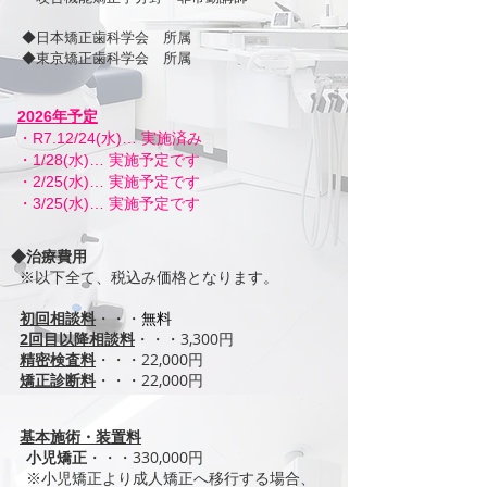
◆日本矯正歯科学会 所属
​◆東京矯正歯科学会 所属
2026年予定
​・R7.12/24(水)… 実施済み
​・1/28(水)… 実施予定です
​・2/25(水)… 実施予定です
・3/25(水)… 実施予定です
◆治療費用
※以下全て、税込み価格となります。
初回相談料
・・・
無料
2回目以降相談料
・・・3,300円
精密検査料
・・・22,000円
矯正診断料
・・・22,000円
​
基本施術・装置料
小児矯正
・・・330,000円
※小児矯正より成人矯正へ移行する場合、