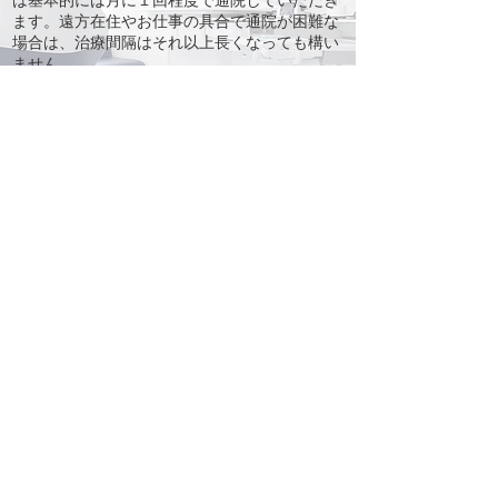
ます。遠方在住やお仕事の具合で通院が困難な
場合は、治療間隔はそれ以上長くなっても構い
ません。
固定式の矯正装置外した後は、後戻りを防ぐ
リテーナーを装着する保定期間も必要です。リ
テーナーは取り外しができるものがほとんどで
す。
保定期間の最初は、昼夜間問わず装着必要が
あり、半年～１年経って歯並びが安定したら、
最終的に就寝時のみのリテーナー使用になるケ
ースが多い状況です。
＞＞矯正治療は分割払いもお選び頂けます
＞＞矯正の治療費が約10〜40% 返金される 医
療費控除ついて
＞＞インプラント「
永く
快適に使える為に」
＞＞「歯も 歯茎も 美しく」ホワイトニング
＞＞ルナ歯科医院を支える 様々な設備紹介