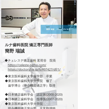
ルナ歯科医院 矯正専門医師
簡野 瑞誠
​◆チェレステ矯正歯科 茗荷谷 院長
https://celeste-ortho.com/
https://doctorsfile.jp/h/197427/df/1/
​◆東京医科歯科大学歯学部 卒業
◆東京医科歯科大学大学院 修了
歯学博士（咬合機能矯正学）取得
◆日本矯正歯科学会 認定医(2000-2020)
◆日本矯正歯科学会 指導医(2007-2020)
◆東京医科歯科大学大学院
咬合機能矯正学分野 非常勤講師