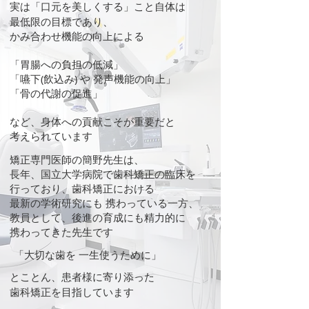
実は「口元を美しくする」こと自体は
最低限の目標であり、
かみ合わせ機能の向上による
「胃腸への負担の低減」
「嚥下(飲込み) や 発声機能の向上」
​「骨の代謝の促進」
など、身体への貢献こそが重要だと
考えられています
矯正専門医師の簡野先生は、
長年、国立大学病院で歯科矯正の
臨床を
行っており、歯科矯正における
最新の学術研究にも 携わっている
一方、
教員として、
後進の育成にも
精力的に
携わってきた
先生です
「大切な歯を 一生使うために」​
とことん、患者様に寄り添った
歯科矯正を目指しています