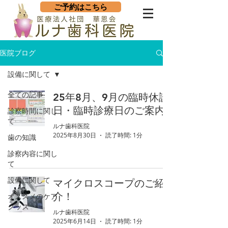
ご予約はこちら
医院ブログ
設備に関して
全ての記事
25年8月、9月の臨時休診
日・臨時診療日のご案内
診察時間に関し
て
ルナ歯科医院
2025年8月30日
読了時間: 1分
歯の知識
診察内容に関し
て
設備に関して
マイクロスコープのご紹
介！
オススメのケア
グッズ
ルナ歯科医院
2025年6月14日
読了時間: 1分