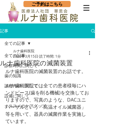
ご予約はこちら
記事
全ての記事
ルナ歯科医院
全ての記事
2024年3月15日
読了時間: 1分
ルナ歯科医院の滅菌装置
診察時間に関して
ルナ歯科医院の滅菌装置のお話です。
歯の知識
ルナ歯科医院では全ての患者様毎にハ
診察内容に関して
ンドピース(歯を削る機械)を交換してお
設備に関して
りますので、写真のような、DACユニ
オススメのケアグッズ
バーサルという「高温オイル滅菌器」
等を用いて、器具の滅菌作業を実施し
ています。