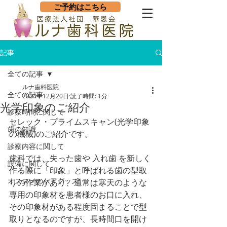
ご予約はこちら
記事
全ての記事
ルナ歯科医院
全ての記事
2024年12月20日
読了時間: 1分
光学印象のご紹介
診察時間に関して
セレック・プライムスキャン(光学印象
歯の知識
の機械)のご紹介です。
診察内容に関して
歯科では、失った歯や 入れ歯 を新しく
設備に関して
作る際に「印象」と呼ばれる歯の型取
オススメのケアグッズ
りの作業があり、通常は寒天のような 
専用の印象材を患者様のお口に入れ、
その印象材がある程度固まることで型
取りとなるのですが、長時間口を開け