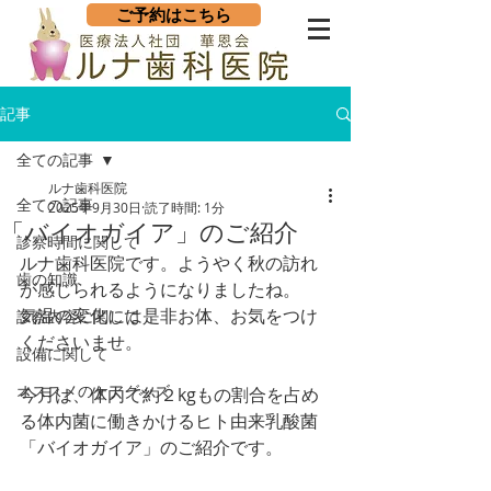
ご予約はこちら
記事
全ての記事
ルナ歯科医院
全ての記事
2025年9月30日
読了時間: 1分
「バイオガイア」のご紹介
診察時間に関して
ルナ歯科医院です。ようやく秋の訪れ
歯の知識
が感じられるようになりましたね。
気温の変化には是非お体、お気をつけ
診察内容に関して
くださいませ。
設備に関して
オススメのケアグッズ
今月は、体内で約２kgもの割合を占め
る体内菌に働きかけるヒト由来乳酸菌
「バイオガイア」のご紹介です。