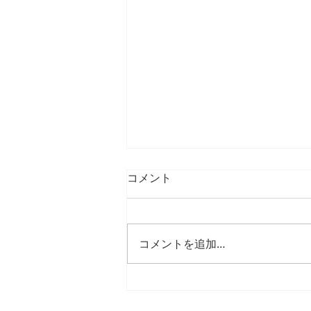
コメント
コメントを追加…
25年12月、26年1月の臨時休
診日・臨時診療日のご案内