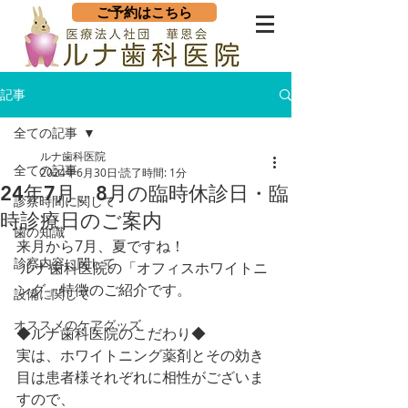
ご予約はこちら
記事
全ての記事
ルナ歯科医院
全ての記事
2024年6月30日
読了時間: 1分
24年7月、8月の臨時休診日・臨
診察時間に関して
時診療日のご案内
歯の知識
来月から7月、夏ですね！
診察内容に関して
 ルナ歯科医院の「オフィスホワイトニ
ング」特徴のご紹介です。
設備に関して
オススメのケアグッズ
◆ルナ歯科医院のこだわり◆
実は、ホワイトニング薬剤とその効き
目は患者様それぞれに相性がございま
すので、