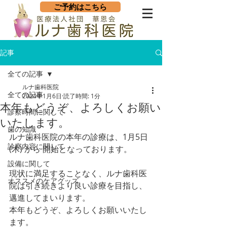
ご予約はこちら
記事
全ての記事
ルナ歯科医院
全ての記事
2024年1月6日
読了時間: 1分
本年もどうぞ、よろしくお願い
診察時間に関して
いたします。
歯の知識
ルナ歯科医院の本年の診療は、1月5日
診察内容に関して
(木) から 開始となっております。
設備に関して
現状に満足することなく、ルナ歯科医
オススメのケアグッズ
院は引き続きより良い診療を目指し、
邁進してまいります。
本年もどうぞ、よろしくお願いいたし
ます。