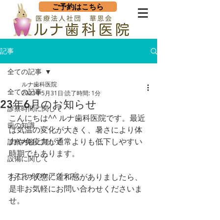
ご予約はこちら
記事
全ての記事
ルナ歯科医院
全ての記事
2023年5月31日
読了時間: 1分
23年6月のお知らせ
診察時間に関して
こんにちは^^ ルナ歯科医院です。最近
歯の知識
は気温の変化が大きく、暑さにより体
力や免疫力が通常よりも低下しやすい
診察内容に関して
時期でもあります。
設備に関して
オススメのケアグッズ
お口の状態に違和感がありましたら、
是非お気軽にお問い合わせくださいま
せ。