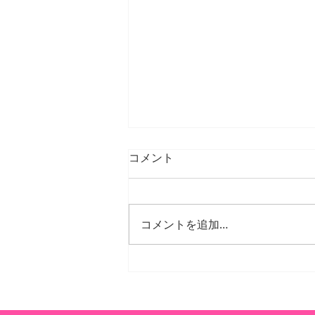
コメント
コメントを追加…
25年7月、8月の臨時休診
日・臨時診療日のご案内