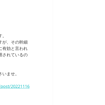
す。
すが、その幹細
に有効と言われ
用されているの
さいませ。
p/post/20221116