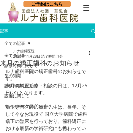
ご予約はこちら
記事
全ての記事
ルナ歯科医院
全ての記事
2024年11月28日
読了時間: 1分
来月の矯正歯科のお知らせ
診察時間に関して
ルナ歯科医院の矯正歯科のお知らせで
歯の知識
す。
来月の矯正治療・相談の日は、12月25
診察内容に関して
日(水) となります。
設備に関して
オススメのケアグッズ
矯正専門医師の簡野先生は、長年、そ
して今なお現役で 国立大学病院で歯科
矯正の臨床を行っており、歯科矯正に
おける最新の学術研究にも携わってい