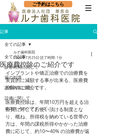
ご予約はこちら
記事
全ての記事
ルナ歯科医院
全ての記事
2024年7月25日
読了時間: 1分
医療費控除のご紹介です
診察時間に関して
インプラントや矯正治療での治療費を
歯の知識
実質的に減額する事が出来る、医療費
控除のご紹介です。
診察内容に関して
設備に関して
医療費控除は、年間10万円を超える治
オススメのケアグッズ
療費に対してお使い頂ける制度とな
り、概ね、所得税を納めている世帯の
方は、年間の課税所得やかかった治療
費に応じて、約10〜40% の治療費が返