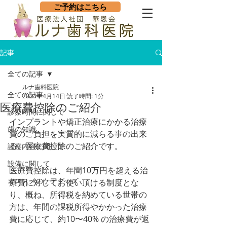
ご予約はこちら
記事
全ての記事
ルナ歯科医院
全ての記事
2024年4月14日
読了時間: 1分
医療費控除のご紹介
診察時間に関して
インプラントや矯正治療にかかる治療
歯の知識
費のご負担を実質的に減らる事の出来
る、医療費控除のご紹介です。
診察内容に関して
設備に関して
医療費控除は、年間10万円を超える治
オススメのケアグッズ
療費に対してお使い頂ける制度とな
り、概ね、所得税を納めている世帯の
方は、年間の課税所得やかかった治療
費に応じて、約10〜40% の治療費が返