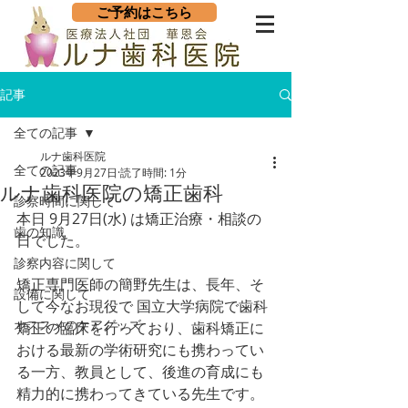
ご予約はこちら
記事
全ての記事
ルナ歯科医院
全ての記事
2023年9月27日
読了時間: 1分
ルナ歯科医院の矯正歯科
診察時間に関して
本日 9月27日(水) は矯正治療・相談の
歯の知識
日でした。
診察内容に関して
矯正専門医師の簡野先生は、長年、そ
設備に関して
して今なお現役で 国立大学病院で歯科
オススメのケアグッズ
矯正の臨床を行っており、歯科矯正に
おける最新の学術研究にも携わってい
る一方、教員として、後進の育成にも
精力的に携わってきている先生です。