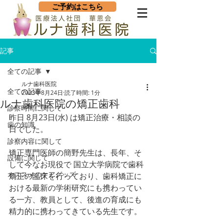
ご予約はこちら
記事
全ての記事
ルナ歯科医院
全ての記事
2023年8月24日
読了時間: 1分
ルナ歯科医院の矯正歯科
診察時間に関して
昨日 8月23日(水) は矯正治療・相談の
歯の知識
日でした。
診察内容に関して
矯正専門医師の簡野先生は、長年、そ
設備に関して
して今なお現役で 国立大学病院で歯科
オススメのケアグッズ
矯正の臨床を行っており、歯科矯正に
おける最新の学術研究にも携わってい
る一方、教員として、後進の育成にも
精力的に携わってきている先生です。