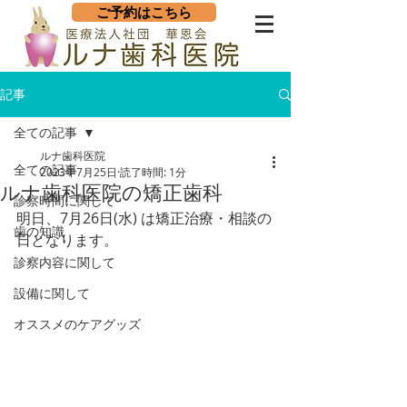
ご予約はこちら
記事
全ての記事
ルナ歯科医院
全ての記事
2023年7月25日
読了時間: 1分
ルナ歯科医院の矯正歯科
診察時間に関して
明日、7月26日(水) は矯正治療・相談の
歯の知識
日となります。
診察内容に関して
設備に関して
オススメのケアグッズ