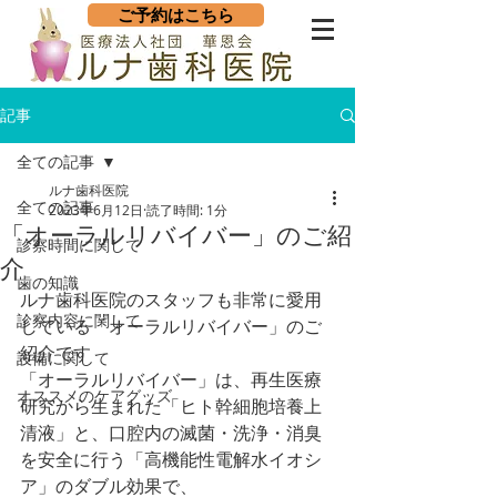
ご予約はこちら
記事
全ての記事
ルナ歯科医院
全ての記事
2023年6月12日
読了時間: 1分
「オーラルリバイバー」のご紹
診察時間に関して
介
歯の知識
ルナ歯科医院のスタッフも非常に愛用
診察内容に関して
している「オーラルリバイバー」のご
紹介です
設備に関して
「オーラルリバイバー」は、再生医療
オススメのケアグッズ
研究から生まれた「ヒト幹細胞培養上
清液」と、口腔内の滅菌・洗浄・消臭
を安全に行う「高機能性電解水イオシ
ア」のダブル効果で、