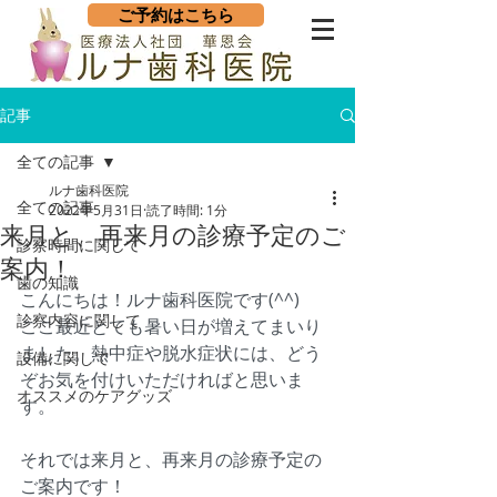
ご予約はこちら
記事
全ての記事
ルナ歯科医院
全ての記事
2022年5月31日
読了時間: 1分
来月と、再来月の診療予定のご
診察時間に関して
案内！
歯の知識
こんにちは！ルナ歯科医院です(^^)
診察内容に関して
ここ最近とても暑い日が増えてまいり
ました。熱中症や脱水症状には、どう
設備に関して
ぞお気を付けいただければと思いま
オススメのケアグッズ
す。
それでは来月と、再来月の診療予定の
ご案内です！