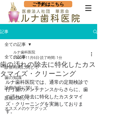
ご予約はこちら
記事
全ての記事
ルナ歯科医院
全ての記事
2020年11月6日
読了時間: 1分
歯の汚れの除去に特化したカス
診察時間に関して
タマイズ・クリーニング
歯の知識
ルナ歯科医院では、通常の定期検診で
診察内容に関して
行う歯のメンテナンスからさらに、歯
の汚れの除去に特化したカスタマイ
設備に関して
ズ・クリーニングを実施しておりま
オススメのケアグッズ
す。