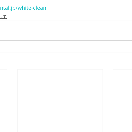
tal.jp/white-clean
して