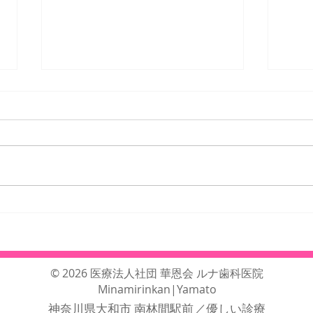
25年12月、26年1月の臨時休
25
診日・臨時診療日のご案内
日・
© 2026 医療法人社団 華恩会 ルナ歯科医院
Minamirinkan|Yamato
神奈川県大和市 南林間駅前
／優しい診療