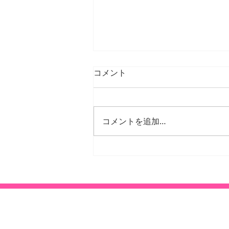
コメント
コメントを追加…
26年1月、2月の臨時休診
日・臨時診療日のご案内