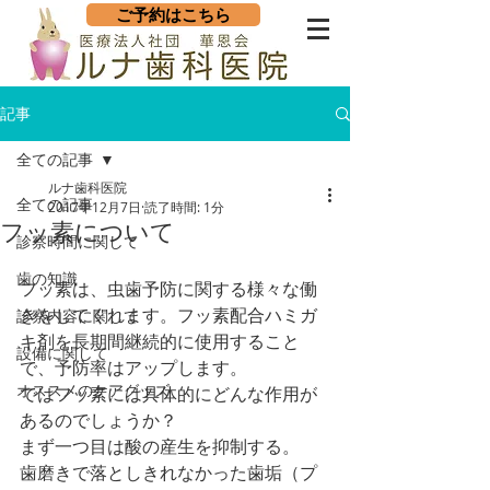
ご予約はこちら
記事
全ての記事
ルナ歯科医院
全ての記事
2017年12月7日
読了時間: 1分
フッ素について
診察時間に関して
歯の知識
フッ素は、虫歯予防に関する様々な働
きをしてくれます。フッ素配合ハミガ
診察内容に関して
キ剤を長期間継続的に使用すること
設備に関して
で、予防率はアップします。
オススメのケアグッズ
ではフッ素には具体的にどんな作用が
あるのでしょうか？
まず一つ目は酸の産生を抑制する。
歯磨きで落としきれなかった歯垢（プ