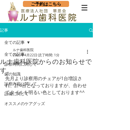
ご予約はこちら
記事
全ての記事
ルナ歯科医院
全ての記事
2021年4月22日
読了時間: 1分
ルナ歯科医院からのお知らせで
診察時間に関して
す。
歯の知識
先月より診察用のチェアが1台増設さ
診察内容に関して
れ、計4台となっておりますが、合わせ
てタイルを明るい色としております^^
設備に関して
オススメのケアグッズ