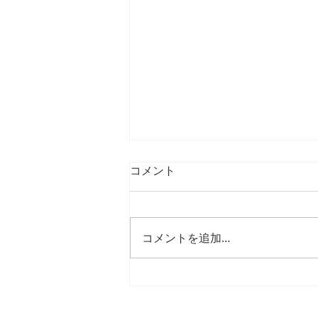
コメント
コメントを追加…
25年12月、26年1月の臨時休
診日・臨時診療日のご案内