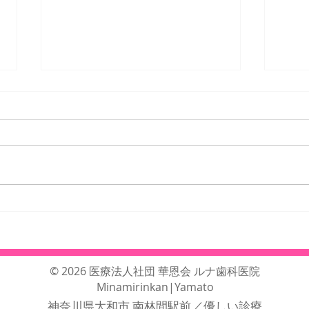
25年12月、26年1月の臨時休
25
診日・臨時診療日のご案内
日・
© 2026 医療法人社団 華恩会 ルナ歯科医院
Minamirinkan|Yamato
神奈川県大和市 南林間駅前
／優しい診療