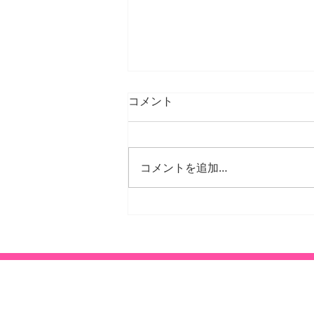
コメント
コメントを追加…
26年1月、2月の臨時休診
日・臨時診療日のご案内