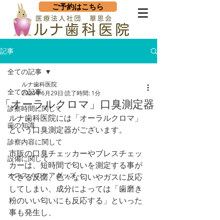
ご予約はこちら
記事
全ての記事
ルナ歯科医院
全ての記事
2024年6月29日
読了時間: 1分
「オーラルクロマ」口臭測定器
診察時間に関して
ルナ歯科医院には「オーラルクロマ」
歯の知識
という口臭測定器がございます。
診察内容に関して
市販の口臭チェッカーやブレスチェッ
設備に関して
カーは、短時間で匂いを測定する事が
オススメのケアグッズ
できる反面、色々な匂いやガスに反応
してしまい、成分によっては「歯磨き
粉のいい匂いにも反応する」といった
事も発生し、