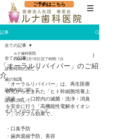
ご予約はこちら
記事
全ての記事
ルナ歯科医院
全ての記事
2024年2月18日
読了時間: 1分
「オーラルリバイバー」のご紹
診察時間に関して
介
歯の知識
「オーラルリバイバー」は、再生医療
診察内容に関して
研究から生まれた「ヒト幹細胞培養上
清液」と、口腔内の滅菌・洗浄・消臭
設備に関して
を安全に行う「高機能性電解水イオシ
オススメのケアグッズ
ア」のダブル効果で、
・口臭予防
・歯肉退縮予防、美容