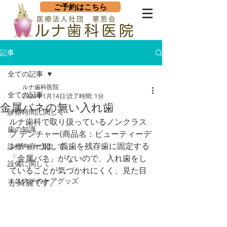
ご予約はこちら
記事
全ての記事
ルナ歯科医院
全ての記事
2024年1月14日
読了時間: 1分
金属バネの無い入れ歯
診察時間に関して
ルナ歯科で取り扱っているノンクラス
歯の知識
プ デンチャー(商品名：ビューティーデ
ンチャー)は、義歯を残存歯に固定する
診察内容に関して
「金属バネ」がないので、入れ歯をし
設備に関して
ていることが気づかれにくく、見た目
オススメのケアグッズ
が綺麗です。