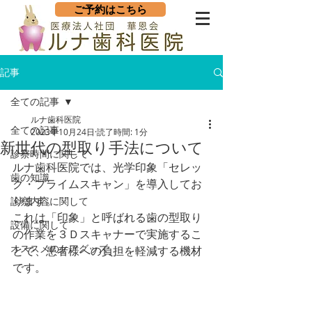
ご予約はこちら
記事
全ての記事
ルナ歯科医院
全ての記事
2023年10月24日
読了時間: 1分
新世代の型取り手法について
診察時間に関して
ルナ歯科医院では、光学印象「セレッ
歯の知識
ク・プライムスキャン」を導入してお
ります。
診察内容に関して
これは「印象」と呼ばれる歯の型取り
設備に関して
の作業を３Ｄスキャナーで実施するこ
オススメのケアグッズ
とで、患者様への負担を軽減する機材
です。