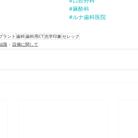
#口腔外科
#麻酔科
#ルナ歯科医院
プラント
歯科
歯科用CT
光学印象
セレック
知識
設備に関して