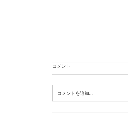
コメント
コメントを追加…
26年1月、2月の臨時休診
日・臨時診療日のご案内