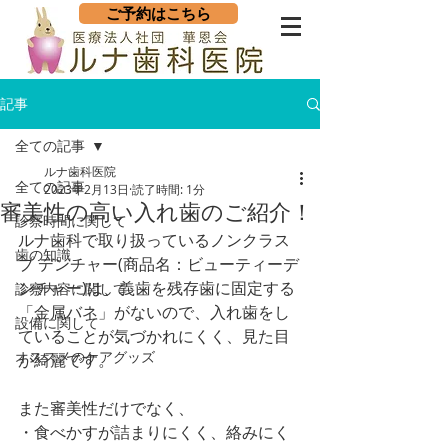
ご予約はこちら
記事
全ての記事
ルナ歯科医院
全ての記事
2023年2月13日
読了時間: 1分
審美性の高い入れ歯のご紹介！
診察時間に関して
ルナ歯科で取り扱っているノンクラス
歯の知識
プ デンチャー(商品名：ビューティーデ
ンチャー)は、義歯を残存歯に固定する
診察内容に関して
「金属バネ」がないので、入れ歯をし
設備に関して
ていることが気づかれにくく、見た目
オススメのケアグッズ
が綺麗です。
また審美性だけでなく、
・食べかすが詰まりにくく、絡みにく