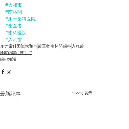
#大和市
#南林間
#ルナ歯科医院
#歯医者
#歯科医院
#入れ歯
ルナ歯科医院
大和市
歯医者
南林間
歯科
入れ歯
診察内容に関して
歯の知識
最新記事
すべて表示