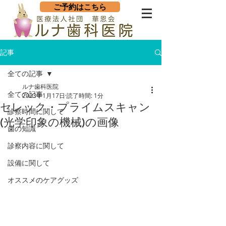
ご予約はこちら
記事
全ての記事
ルナ歯科医院
全ての記事
2023年1月17日
読了時間: 1分
セレック・プライムスキャン
診察時間に関して
(光学印象の機械)の画像
歯の知識
診察内容に関して
設備に関して
オススメのケアグッズ