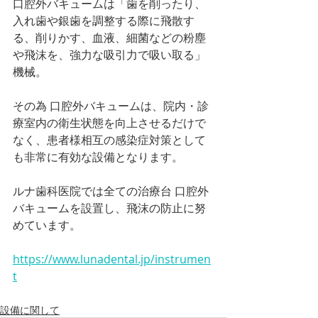
口腔外バキュームは「歯を削ったり、
入れ歯や銀歯を調整する際に飛散す
る、削りかす、血液、細菌などの粉塵
や飛沫を、強力な吸引力で吸い取る」
機械。
その為 口腔外バキュームは、院内・診
療室内の衛生状態を向上させるだけで
なく、患者様相互の感染症対策として
も非常に有効な設備となります。
ルナ歯科医院では全ての治療台 口腔外
バキュームを設置し、飛沫の防止に努
めています。
https://www.lunadental.jp/instrumen
t
設備に関して