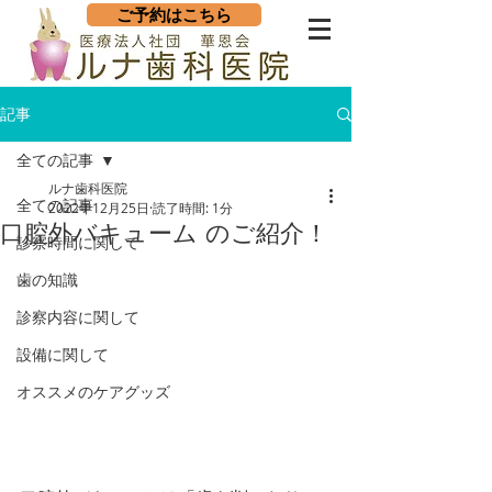
ご予約はこちら
記事
全ての記事
ルナ歯科医院
全ての記事
2022年12月25日
読了時間: 1分
口腔外バキューム のご紹介！
診察時間に関して
歯の知識
診察内容に関して
設備に関して
オススメのケアグッズ