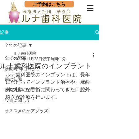
ご予約はこちら
記事
全ての記事
ルナ歯科医院
全ての記事
2022年11月28日
読了時間: 1分
ルナ歯科医院のインプラント
診察時間に関して
ルナ歯科医院のインプラントは、長年
歯の知識
にわたってインプラント治療や、麻酔
科で様々な手術に関わってきた口腔外
診察内容に関して
科医が診療を行います。
設備に関して
オススメのケアグッズ