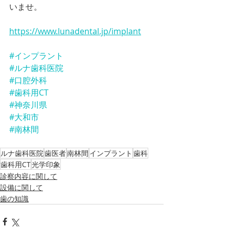
いませ。
https://www.lunadental.jp/implant
#インプラント
#ルナ歯科医院
#口腔外科
#歯科用CT
#神奈川県
#大和市
#南林間
ルナ歯科医院
歯医者
南林間
インプラント
歯科
歯科用CT
光学印象
診察内容に関して
設備に関して
歯の知識