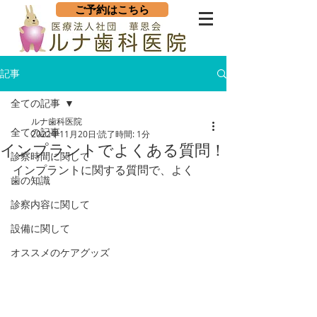
ご予約はこちら
記事
全ての記事
ルナ歯科医院
全ての記事
2022年11月20日
読了時間: 1分
インプラントでよくある質問！
診察時間に関して
インプラントに関する質問で、よく
歯の知識
診察内容に関して
設備に関して
オススメのケアグッズ