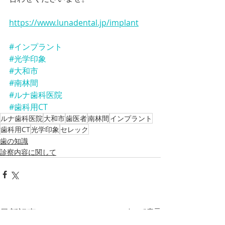
https://www.lunadental.jp/implant
#インプラント
#光学印象
#大和市
#南林間
#ルナ歯科医院
#歯科用CT
ルナ歯科医院
大和市
歯医者
南林間
インプラント
歯科用CT
光学印象
セレック
歯の知識
診察内容に関して
最新記事
すべて表示