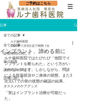
ご予約はこちら
記事
全ての記事
ルナ歯科医院
全ての記事
2022年11月9日
読了時間: 1分
インプラント、諦める前に
診察時間に関して
ルナ歯科医院ではたびたび「他院でイ
歯の知識
ンプラントを断られた」という方がい
らっしゃいます。しかしながら、問診
診察内容に関して
による投薬状況やご身体の状態、また3
設備に関して
次元CTでの骨の状態の確認の結果、
オススメのケアグッズ
「実はインプラント治療が可能だっ
た」