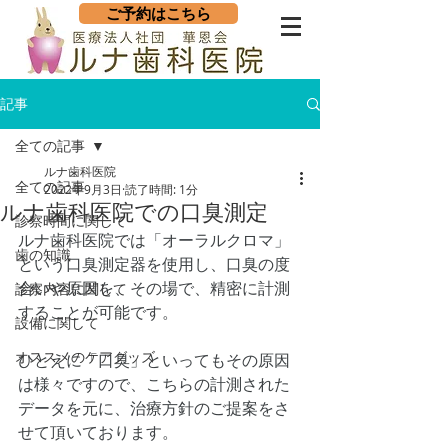
ご予約はこちら
記事
全ての記事
ルナ歯科医院
全ての記事
2022年9月3日
読了時間: 1分
ルナ歯科医院での口臭測定
診察時間に関して
ルナ歯科医院では「オーラルクロマ」
歯の知識
という口臭測定器を使用し、口臭の度
合いや原因を、その場で、精密に計測
診察内容に関して
することが可能です。
設備に関して
オススメのケアグッズ
ひとえに「口臭」といってもその原因
は様々ですので、こちらの計測された
データを元に、治療方針のご提案をさ
せて頂いております。