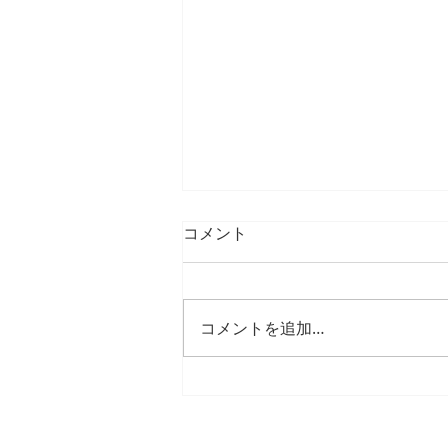
コメント
コメントを追加…
25年12月、26年1月の臨時休
診日・臨時診療日のご案内