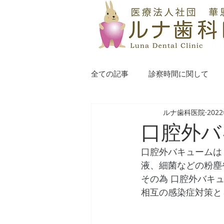
全ての記事
診察時間に関して
ルナ歯科医院
202
口腔外バ
口腔外バキュームは
液、細菌などの粉塵
その為 口腔外バキ
相互の感染症対策と