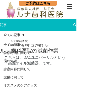
ご予約はこちら
記事
全ての記事
ルナ歯科医院
全ての記事
2022年5月19日
読了時間: 1分
ルナ歯科医院の滅菌作業
診察時間に関して
こちらは、DACユニバーサルという
歯の知識
「高温オイル滅菌器」です。
診察内容に関して
設備に関して
オススメのケアグッズ