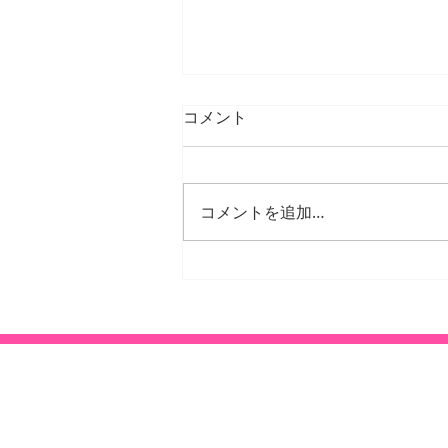
コメント
コメントを追加…
25年12月、26年1月の臨時休
診日・臨時診療日のご案内