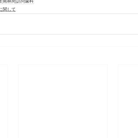
者
南林間
訪問歯科
に関して