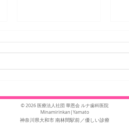
ルナ
25年8月、9月の臨時休診
日・臨時診療日のご案内
© 2026 医療法人社団 華恩会 ルナ歯科医院
Minamirinkan|Yamato
神奈川県大和市 南林間駅前
／優しい診療