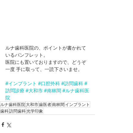
ルナ歯科医院の、ポイントが書かれて
いるパンフレット。
医院にも置いておりますので、どうぞ
一度 手に取って、一読下さいませ。
#インプラント
#口腔外科
#訪問歯科
#
訪問診療
#大和市
#南林間
#ルナ歯科医
院
ルナ歯科医院
大和市
歯医者
南林間
インプラント
歯科
訪問歯科
光学印象