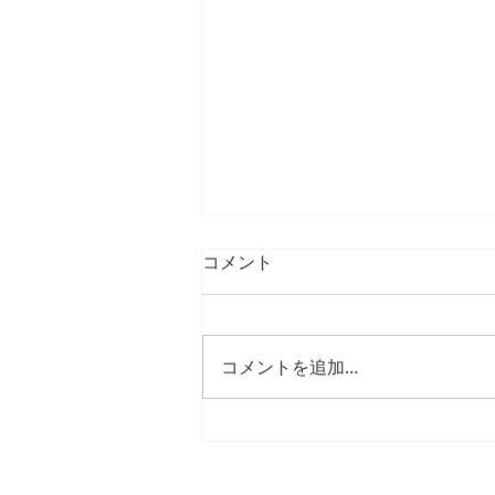
コメント
コメントを追加…
26年1月、2月の臨時休診
日・臨時診療日のご案内