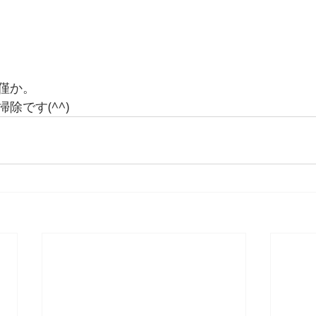
僅か。
除です(^^)