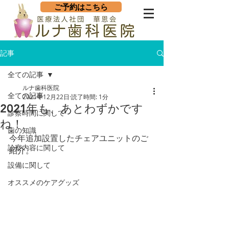
ご予約はこちら
記事
全ての記事
ルナ歯科医院
全ての記事
2021年12月22日
読了時間: 1分
2021年も、あとわずかです
診察時間に関して
ね！
歯の知識
今年追加設置したチェアユニットのご
診察内容に関して
紹介。
設備に関して
オススメのケアグッズ