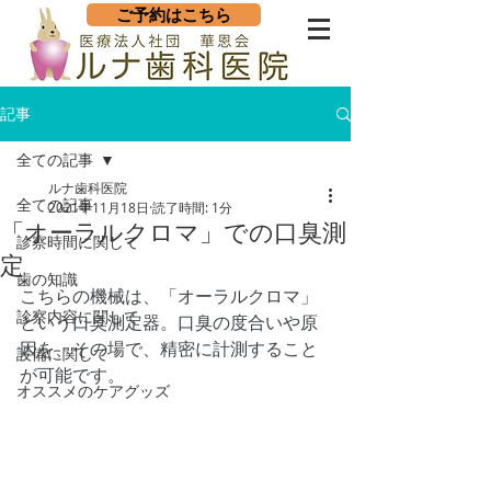
ご予約はこちら
記事
全ての記事
ルナ歯科医院
全ての記事
2021年11月18日
読了時間: 1分
「オーラルクロマ」での口臭測
診察時間に関して
定
歯の知識
こちらの機械は、「オーラルクロマ」
診察内容に関して
という口臭測定器。口臭の度合いや原
因を、その場で、精密に計測すること
設備に関して
が可能です。
オススメのケアグッズ