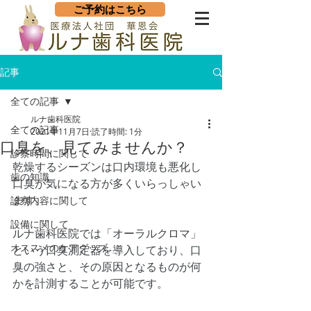
ご予約はこちら
記事
全ての記事
ルナ歯科医院
全ての記事
2021年11月7日
読了時間: 1分
口臭を、見てみませんか？
診察時間に関して
乾燥するシーズンは口内環境も悪化し 
歯の知識
口臭が気になる方が多くいらっしゃい
ます。
診察内容に関して
設備に関して
ルナ歯科医院では「オーラルクロマ」
オススメのケアグッズ
という口臭測定器を導入しており、口
臭の強さと、その原因となるものが何
かを計測することが可能です。