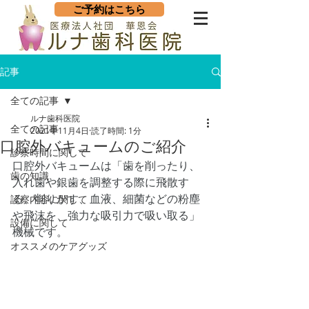
ご予約はこちら
記事
全ての記事
ルナ歯科医院
全ての記事
2021年11月4日
読了時間: 1分
口腔外バキュームのご紹介
診察時間に関して
口腔外バキュームは「歯を削ったり、
歯の知識
入れ歯や銀歯を調整する際に飛散す
る、削りかす、血液、細菌などの粉塵
診察内容に関して
や飛沫を、強力な吸引力で吸い取る」
設備に関して
機械です。
オススメのケアグッズ