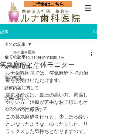
ご予約はこちら
記事
全ての記事
ルナ歯科医院
全ての記事
2021年10月19日
読了時間: 1分
笑気麻酔と生体モニター
診察時間に関して
ルナ歯科医院では、笑気麻酔下での治
歯の知識
療をお受けいただけます。
診察内容に関して
笑気麻酔法は、血圧の高い方、緊張し
設備に関して
やすい方、治療が苦手なお子様にもオ
オススメのケアグッズ
ススメの治療法。
この笑気麻酔を行うと、少しほろ酔い
といなったような、ゆったりした、リ
ラックスした気持ちとなりますので、