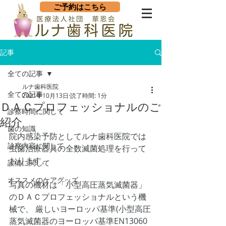
ご予約はこちら
記事
全ての記事
ルナ歯科医院
全ての記事
2021年10月13日
読了時間: 1分
ＤＡＣプロフェッショナルのご
診察時間に関して
紹介
歯の知識
院内感染予防としてルナ歯科医院では 
診察内容に関して
虫歯治療器具の全数滅菌処理を行って
おります。
設備に関して
オススメのケアグッズ
写真の機材は「小型高圧蒸気滅菌器」
のＤＡＣプロフェッショナルという機
械で、 厳しいヨーロッパ基準(小型高圧
蒸気滅菌器のヨーロッパ基準EN13060